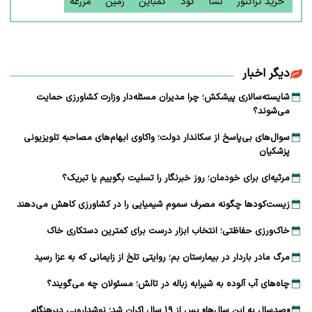
خرید تراکتور
نشا
کود
کمباین
زمین
مزرعه
دیگر اخبار
شایسته‌سالاری پیشکش؛ چرا مدیران مسئله‌دار وزارت کشاورزی حمایت
می‌شوند؟
سوال‌های بی‌پاسخ از سکاندار دولت؛ واکاوی ابهام‌های مصاحبه تلویزیونی
پزشکیان
مرثیه‌ای برای خودمان؛ روز خبرنگار را تسلیت بگوییم یا تبریک؟
زیست‌کودها چگونه مصرف سموم شیمیایی را در کشاورزی کاهش می‌دهند
خاک‌ورزی حفاظتی؛ انتخاب ابزار درست برای کمترین دستکاری خاک
مرگ مادر باردار در بیمارستان بم؛ روایتی تلخ از زایمانی که به عزا رسید
چاه‌های آب آلوده به شیرابه زباله در تالش؛ مسئولان چه می‌گویند؟
«صدسال به این سال‌ها» پس از ۱۹ سال اکران شد؛ نوشدارویی دیرهنگام