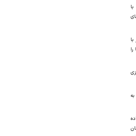
با
ای
 با
را
زی
به
ده
سازمان