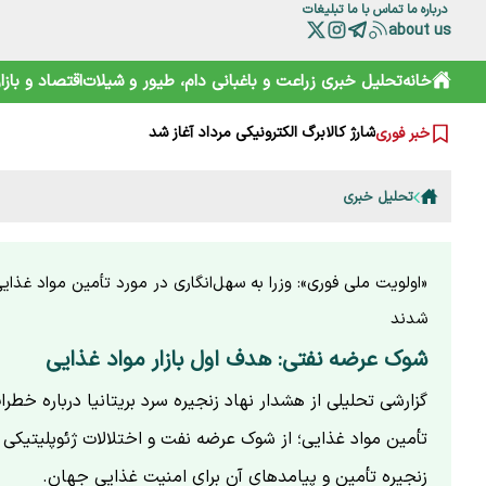
درباره ما
تماس با ما
تبلیغات
about us
خرید آسان «ناس» در سوپرمارکت‌ها؛ دامی دلربا برای کودکان
خانه
تحلیل خبری
زراعت و باغبانی
دام، طیور و شیلات
اقتصاد و بازار
ترامپ از کدام مذاکره می‌گوید؟ روایت مبهم از پشت‌پرده خلیج
شارژ کالابرگ الکترونیکی مرداد آغاز شد
خبر فوری
هوشمند سازی صنعت دام و طیور راه توسعه و پیشرفت
هشدار هواشناسی تهران؛ باد شدید و گرد و خاک در راه است
بایوکراسی؛ چارچوبی نوین برای تقویت تاب‌آوری محیط‌زیست و 
تحلیل خبری
گوزن زرد ایرانی؛ از شایعه ذبح تا سفر به خانه جدید
ترامپ، اسرائیلی‌ها را هم کلافه کرده است
نقش HACCP در ارتقای ایمنی غذایی و کاهش خطرات تولید
تقویم نوغانداری در ایران چگونه تعیین می‌شود؟
«اولویت ملی فوری»: وزرا به سهل‌انگاری در مورد تأمین مواد غذایی
شدند
شوک عرضه نفتی: هدف اول بازار مواد غذایی
گزارشی تحلیلی از هشدار نهاد زنجیره سرد بریتانیا درباره خطر
تأمین مواد غذایی؛ از شوک عرضه نفت و اختلالات ژئوپلیتیکی 
زنجیره تأمین و پیامدهای آن برای امنیت غذایی جهان.