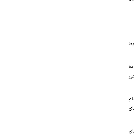
یط
ده
ور
ام
ای
ای