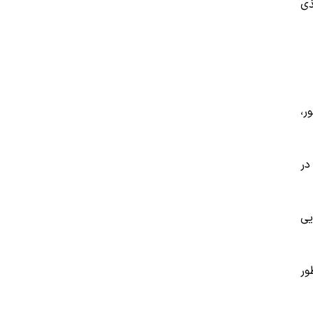
ذی
ر،
در
رویی
ور