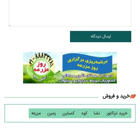
ارسال دیدگاه
خرید و فروش
خرید تراکتور
نشا
کود
کمباین
زمین
مزرعه