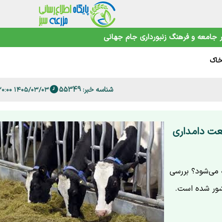
جامعه و فرهنگ
زنبورداری
جام جهانی
ش می‌دهند
خاک
زا رسید
ند؟
شناسه خبر: 55349
۱۴۰۵/۰۳/۰۳ ۱۹:۲۰:۰۰
نهان
ن
عت دامداری
ه می‌شود؟ بررسی
کشور شده است.