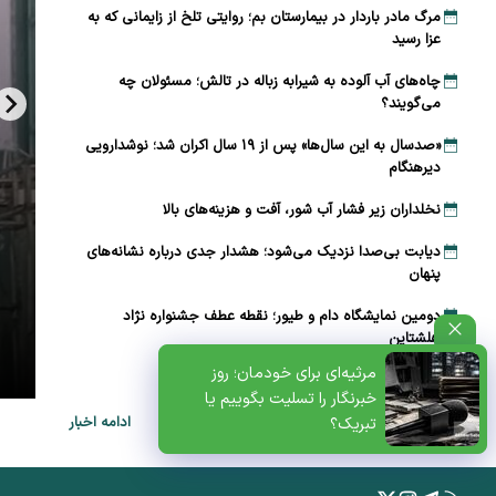
مرگ مادر باردار در بیمارستان بم؛ روایتی تلخ از زایمانی که به
عزا رسید
چاه‌های آب آلوده به شیرابه زباله در تالش؛ مسئولان چه
می‌گویند؟
«صدسال به این سال‌ها» پس از ۱۹ سال اکران شد؛ نوشدارویی
دیرهنگام
نخلداران زیر فشار آب شور، آفت و هزینه‌های بالا
دیابت بی‌صدا نزدیک می‌شود؛ هشدار جدی درباره نشانه‌های
پنهان
دومین نمایشگاه دام و طیور؛ نقطه عطف جشنواره نژاد
ظتی+پادکست
هلشتاین
مرثیه‌ای برای خودمان؛ روز
خبرنگار در صف اول خبر، در صف آخر معیشت
خبرنگار را تسلیت بگوییم یا
ادامه اخبار
تبریک؟