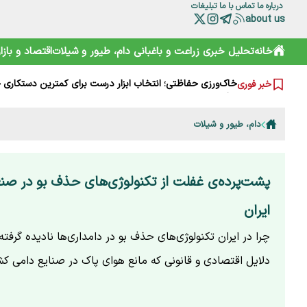
درباره ما
تماس با ما
تبلیغات
about us
خانه
تحلیل خبری
زراعت و باغبانی
دام، طیور و شیلات
اقتصاد و بازار
مرثیه‌ای برای خودمان؛ روز خبرنگار را تسلیت بگوییم یا تبریک؟
زیست‌کودها چگونه مصرف سموم شیمیایی را در کشاورزی کاه
خاک‌ورزی حفاظتی؛ انتخاب ابزار درست برای کمترین دستکاری 
خبر فوری
مرگ مادر باردار در بیمارستان بم؛ روایتی تلخ از زایمانی که به ع
چاه‌های آب آلوده به شیرابه زباله در تالش؛ مسئولان چه می‌گوی
«صدسال به این سال‌ها» پس از ۱۹ سال اکران شد؛ نوشدارویی دیرهنگام
دام، طیور و شیلات
نخلداران زیر فشار آب شور، آفت و هزینه‌های بالا
دیابت بی‌صدا نزدیک می‌شود؛ هشدار جدی درباره نشانه‌های پ
دومین نمایشگاه دام و طیور؛ نقطه عطف جشنواره نژاد هلشتای
خبرنگار در صف اول خبر، در صف آخر معیشت
پشت‌پرده‌ی غفلت از تکنولوژی‌های حذف بو در صن
ایران
چرا در ایران تکنولوژی‌های حذف بو در دامداری‌ها نادیده گرفت
دلایل اقتصادی و قانونی که مانع هوای پاک در صنایع دامی 