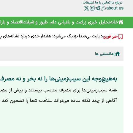
درباره ما
تماس با ما
تبلیغات
about us
خانه
تحلیل خبری
زراعت و باغبانی
دام، طیور و شیلات
اقتصاد و بازار
«صدسال به این سال‌ها» پس از ۱۹ سال اکران شد؛ نوشدارویی دیرهنگام
نخلداران زیر فشار آب شور، آفت و هزینه‌های بالا
دیابت بی‌صدا نزدیک می‌شود؛ هشدار جدی درباره نشانه‌های پ
خبر فوری
دومین نمایشگاه دام و طیور؛ نقطه عطف جشنواره نژاد هلشتای
خبرنگار در صف اول خبر، در صف آخر معیشت
دلار، طلا و سکه امروز جهش کردند؛ بازار وارد فاز تازه شد
دانستنی ها
رئیس سازمان شیلات: خبرنگاران طلایه‌داران بیداری جامعه هست
وقتی کیف خبرنگاری نیم میلیارد تومان می‌ارزد!
شرط آمریکا برای لغو محاصره دریایی ایران؛ جزئیات توافق هرمز
راز برنج‌های آمریکایی ارزان در بازار چیست؟ پشت پرده یک ابه
به‌هیچ‌وجه این سیب‌زمینی‌ها را نه بخر و نه مصرف
همه سیب‌زمینی‌ها برای مصرف مناسب نیستند و پیش از مصر
آگاهی از چند نکته ساده می‌تواند سلامت شما را تضمین کند.