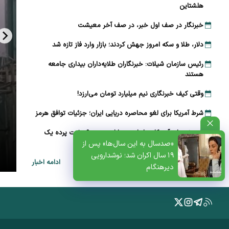
هلشتاین
خبرنگار در صف اول خبر، در صف آخر معیشت
دلار، طلا و سکه امروز جهش کردند؛ بازار وارد فاز تازه شد
رئیس سازمان شیلات: خبرنگاران طلایه‌داران بیداری جامعه
هستند
وقتی کیف خبرنگاری نیم میلیارد تومان می‌ارزد!
شرط آمریکا برای لغو محاصره دریایی ایران؛ جزئیات توافق هرمز
راز برنج‌های آمریکایی ارزان در بازار چیست؟ پشت پرده یک
ظتی+پادکست
ابهام بزرگ
«صدسال به این سال‌ها» پس از
۱۹ سال اکران شد؛ نوشدارویی
ادامه اخبار
دیرهنگام