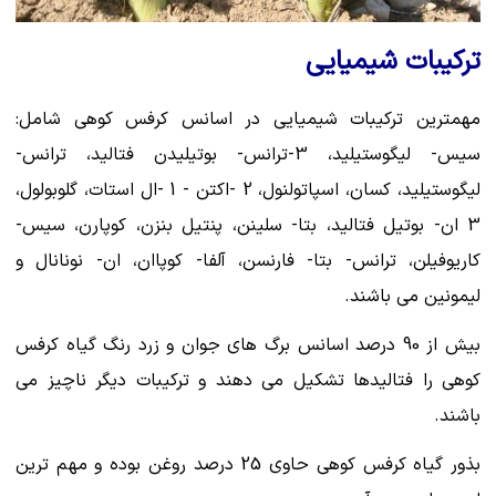
ترکیبات شیمیایی
مهمترین ترکیبات شیمیایی در اسانس کرفس کوهی شامل:
سیس- لیگوستیلید، 3-ترانس- بوتیلیدن فتالید، ترانس-
لیگوستیلید، کسان، اسپاتولنول، 2 -اکتن - 1 -ال استات، گلوبولول،
3 ان- بوتیل فتالید، بتا- سلینن، پنتیل بنزن، کوپارن، سیس-
کاریوفیلن، ترانس- بتا- فارنسن، آلفا- کوپاان، ان- نونانال و
لیمونین می باشند.
بیش از 90 درصد اسانس برگ های جوان و زرد رنگ گیاه کرفس
کوهی را فتالیدها تشکیل می دهند و ترکیبات دیگر ناچیز می
باشند.
بذور گیاه کرفس کوهی حاوی 25 درصد روغن بوده و مهم ترین