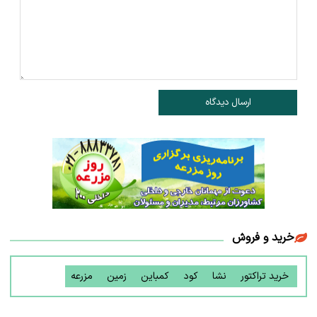
ارسال دیدگاه
خرید و فروش
خرید تراکتور
نشا
کود
کمباین
زمین
مزرعه