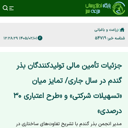
زراعت و باغبانی
شناسه خبر: 54719
۱۴۰۵/۰۲/۰۱ ۱۲:۲۸:۲۹
جزئیات تأمین مالی تولیدکنندگان بذر
گندم در سال جاری/ تمایز میان
«تسهیلات شرکتی» و «طرح اعتباری ۳۰
درصدی»
مدیر انجمن بذر گندم با تشریح تفاوت‌های ساختاری در