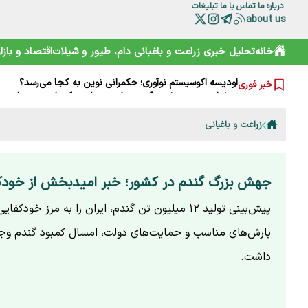
درباره ما
تماس با ما
تبلیغات
about us
نقش HACCP در ارتقای ایمنی غذایی و کاهش خطرات تولید
خانه
تحلیل خبری
زراعت و باغبانی
دام، طیور و شیلات
اقتصاد و بازار
تقویم نوغانداری در ایران چگونه تعیین می‌شود؟
اودیسه اکوسیستم نوآوری؛ حکمرانی نوین به کجا می‌رسد؟
خبر فوری
درختان مهندسی‌شده؛ آینده تولید بیوپلاستیک‌های دوستدار م
کاهش ۳۰ درصدی قیمت دام زنده؛ گوشت چرا ارزان نشد؟
تولید قزل‌آلا در ایران به بیش از ۲۷۳ هزار تن رسید
زراعت و باغبانی
مرگ تدریجی نگین آذربایجان؛ چرا کلید نجات ارومیه در مزارع
مدیریت پایدار شاد زیستن(۱)
قیمت‌های باورنکردنی ادویه‌ها مردم را شوکه کرد+ویدئو
راز ۱۰ بار آتش‌سوزی در میانکاله؛ پشت‌پرده حریق‌های سریالی چیست؟
جهش بزرگ گندم در کشور؛ خبر امیدبخش از خودک
پیش‌بینی تولید ۱۲ میلیون تن گندم، ایران را به مرز خودک
بارش‌های مناسب و حمایت‌های دولت، امسال کمبود گندم وج
داشت.