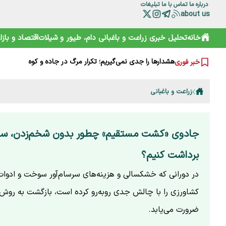
درباره ما
تماس با ما
تبلیغات
چرا مصرف نان سبوس‌دار مفیدتر است؟
about us
گرانی‌های فعلی نتیجه جنگ است یا بی‌تدبیری؟ پاسخ صریح ل
خامیز؛ کارپاچیوی ۱۵۰۰ ساله ساسانی که شما را غافلگیر می‌کند!
خانه
تحلیل خبری
زراعت و باغبانی
دام، طیور و شیلات
اقتصاد و بازار
رمزگشایی از سند آکتائو؛ سهم ایران از دریای خزر چقدر است؟
سقوط آزاد گردشگری ایران؛ قربانی رانت دولتی و تحریم
هشدارها را جدی نمی‌گیریم؛ تکرار مرگ در جاده و کوه
خبر فوری
خرید آسان «ناس» در سوپرمارکت‌ها؛ دامی دلربا برای کودکان
ترامپ از کدام مذاکره می‌گوید؟ روایت مبهم از پشت‌پرده خلیج
شارژ کالابرگ الکترونیکی مرداد آغاز شد
زراعت و باغبانی
هوشمند سازی صنعت دام و طیور راه توسعه و پیشرفت
جادوی «کشت مستقیم» چطور بدون شخم‌زدن، سو
برداشت کنیم؟
در دورانی که خشکسالی و هزینه‌های سرسام‌آور سوخت و ادوات
کشاورزی را با چالش جدی روبه‌رو کرده است، بازگشت به روش
ضرورت می‌یابد.