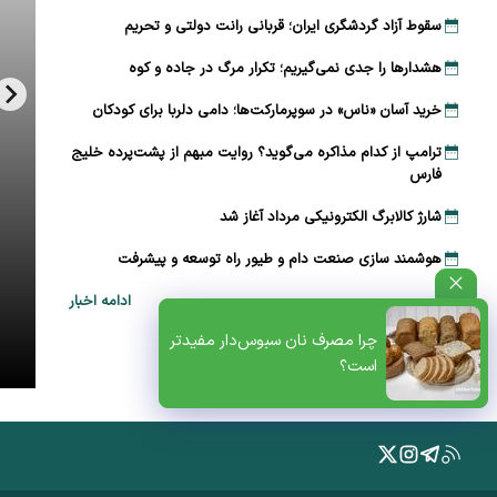
سقوط آزاد گردشگری ایران؛ قربانی رانت دولتی و تحریم
هشدارها را جدی نمی‌گیریم؛ تکرار مرگ در جاده و کوه
خرید آسان «ناس» در سوپرمارکت‌ها؛ دامی دلربا برای کودکان
ترامپ از کدام مذاکره می‌گوید؟ روایت مبهم از پشت‌پرده خلیج
فارس
شارژ کالابرگ الکترونیکی مرداد آغاز شد
هوشمند سازی صنعت دام و طیور راه توسعه و پیشرفت
ادامه اخبار
ظتی+پادکست
چرا مصرف نان سبوس‌دار مفیدتر
است؟