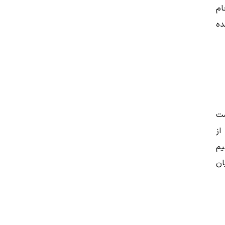
ام
ده
ست
از
یم
ان