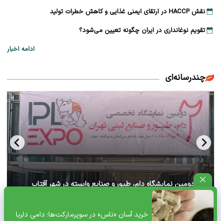
نقش HACCP در ارتقای ایمنی غذایی و کاهش خطرات تولید
تقویم نوغانداری در ایران چگونه تعیین می‌شود؟
ادامه اخبار
چندرسانه‌ای
آغاز دومین نمایشگاه دام، طیور و صنایع وابسته در شهر آفتاب
تهران+ ویدئو
خرید آسان «ناس» در سوپرمارکت‌ها؛ دامی دلربا