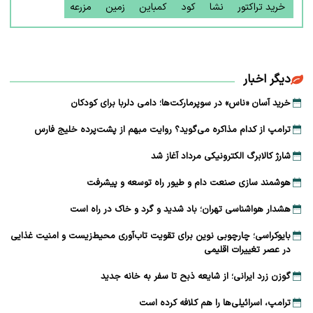
خرید تراکتور
نشا
کود
کمباین
زمین
مزرعه
دیگر اخبار
خرید آسان «ناس» در سوپرمارکت‌ها؛ دامی دلربا برای کودکان
ترامپ از کدام مذاکره می‌گوید؟ روایت مبهم از پشت‌پرده خلیج فارس
شارژ کالابرگ الکترونیکی مرداد آغاز شد
هوشمند سازی صنعت دام و طیور راه توسعه و پیشرفت
هشدار هواشناسی تهران؛ باد شدید و گرد و خاک در راه است
بایوکراسی؛ چارچوبی نوین برای تقویت تاب‌آوری محیط‌زیست و امنیت غذایی
در عصر تغییرات اقلیمی
گوزن زرد ایرانی؛ از شایعه ذبح تا سفر به خانه جدید
ترامپ، اسرائیلی‌ها را هم کلافه کرده است