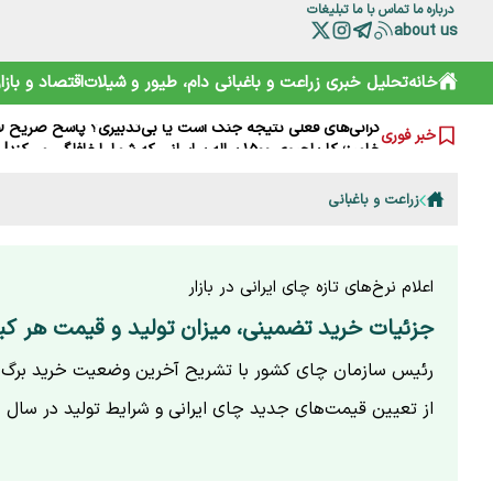
درباره ما
تماس با ما
تبلیغات
about us
آقای وزیر! اگر به کشاورزان کمک نمی‌کنید، حداقل علیه آنان ت
خانه
تحلیل خبری
زراعت و باغبانی
دام، طیور و شیلات
اقتصاد و بازار
چرا مصرف نان سبوس‌دار مفیدتر است؟
گرانی‌های فعلی نتیجه جنگ است یا بی‌تدبیری؟ پاسخ صریح ل
خامیز؛ کارپاچیوی ۱۵۰۰ ساله ساسانی که شما را غافلگیر می‌کند!
خبر فوری
رمزگشایی از سند آکتائو؛ سهم ایران از دریای خزر چقدر است؟
سقوط آزاد گردشگری ایران؛ قربانی رانت دولتی و تحریم
زراعت و باغبانی
هشدارها را جدی نمی‌گیریم؛ تکرار مرگ در جاده و کوه
خرید آسان «ناس» در سوپرمارکت‌ها؛ دامی دلربا برای کودکان
ترامپ از کدام مذاکره می‌گوید؟ روایت مبهم از پشت‌پرده خلیج
شارژ کالابرگ الکترونیکی مرداد آغاز شد
اعلام نرخ‌های تازه چای ایرانی در بازار
جزئیات خرید تضمینی، میزان تولید و قیمت هر 
رئیس سازمان چای کشور با تشریح آخرین وضعیت خرید برگ سب
از تعیین قیمت‌های جدید چای ایرانی و شرایط تولید در سال ج