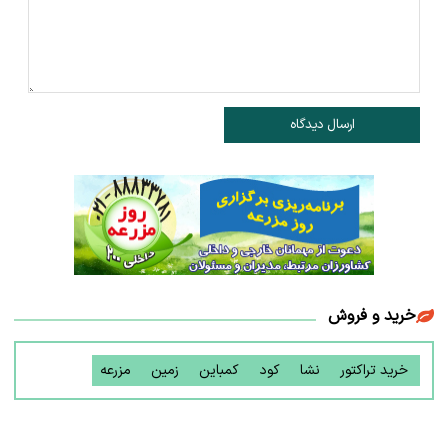
ارسال دیدگاه
خرید و فروش
خرید تراکتور
نشا
کود
کمباین
زمین
مزرعه