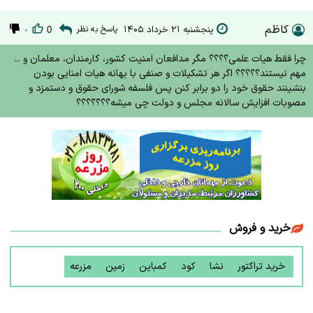
کاظم
پنجشنبه ۲۱ خرداد ۱۴۰۵
پاسخ به نظر
۰
0
چرا فقط هیات علمی؟؟؟؟ مگر مدافعان امنیت کشور، کارمندان، معلمان و ...
مهم نیستند؟؟؟؟؟ اگر هر تشکیلات و صنفی با بهانه هیات امنایی بودن
بنشینند حقوق خود را دو برابر کنن پس فلسفه شورای حقوق و دستمزد و
مصوبات افزایش سالانه مجلس و دولت چی میشه؟؟؟؟؟؟؟
خرید و فروش
خرید تراکتور
نشا
کود
کمباین
زمین
مزرعه