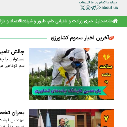
درباره ما
تماس با ما
تبلیغات
about us
خانه
تحلیل خبری
زراعت و باغبانی
دام، طیور و شیلات
اقتصاد و بازار
آخرین اخبار سموم کشاورزی
چالش تامین 
سم کوتاهی می‌
بحران تخصیص
مهندس فرشاد ط
است. متأسفان