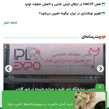
نقش HACCP در ارتقای ایمنی غذایی و کاهش خطرات تولید
تقویم نوغانداری در ایران چگونه تعیین می‌شود؟
ادامه اخبار
چندرسانه‌ای
آغاز دومین نمایشگاه دام، طیور و صنایع وابسته در شهر آفتاب
تهران+ ویدئو
خرید آسان «ناس» در سوپرمارکت‌ها؛ دامی دلربا