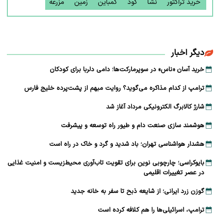
خرید تراکتور
نشا
کود
کمباین
زمین
مزرعه
دیگر اخبار
خرید آسان «ناس» در سوپرمارکت‌ها؛ دامی دلربا برای کودکان
ترامپ از کدام مذاکره می‌گوید؟ روایت مبهم از پشت‌پرده خلیج فارس
شارژ کالابرگ الکترونیکی مرداد آغاز شد
هوشمند سازی صنعت دام و طیور راه توسعه و پیشرفت
هشدار هواشناسی تهران؛ باد شدید و گرد و خاک در راه است
بایوکراسی؛ چارچوبی نوین برای تقویت تاب‌آوری محیط‌زیست و امنیت غذایی
در عصر تغییرات اقلیمی
گوزن زرد ایرانی؛ از شایعه ذبح تا سفر به خانه جدید
ترامپ، اسرائیلی‌ها را هم کلافه کرده است