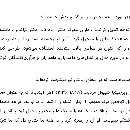
ی مورد استفاده در سراسر کشور نقش داشته‌اند.
وجه تمپل گراندین، دارای مدرک دکترا، یاد کرد. دکتر گراندین، دانشم
 صنعت گاوداری را متحول کرد. تأثیر او برجسته است زیرا او دانش عم
ی را که اکنون در سراسر ایالات متحده استفاده می‌شود، طراحی کند
 و در عین حال بر نسل‌های دامداران، دامداران و فرآوری‌کنندگان گو
دت‌هاست که در سطح ایالتی نیز پیشرفت کرده‌اند.
ایزابلا چیسم، رئیس کمیته رهبری زنان دفتر کشاورزی آمریکا، از ویرجینیا کلیپول مردیت (۱۸۴۸-۱۹۳۶)، اهل ایندیانا که به ع
قابل توجهی درک عمومی از زنان کشاورز را شکل داد. او یک مزرعه دامدا
ه پردو شد. او «اقتصاد خانه» را به یک علم محترم تبدیل کرد و نقش زن
فتگو نپیوست؛ او آن را رهبری کرد و به همه ما نشان داد که ما شرک