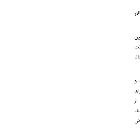
ار
ین
نت
انا
 و
ای
از
یف
رش