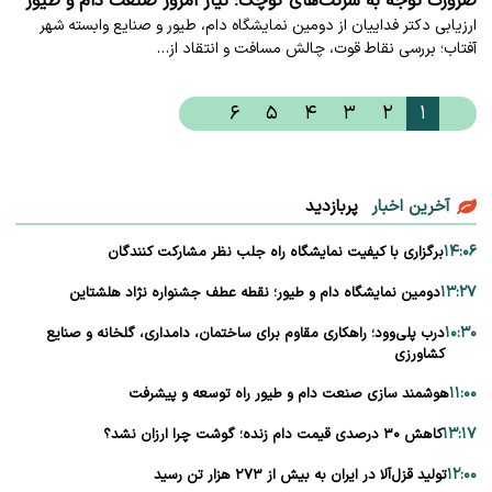
ضرورت توجه به شرکت‌های کوچک؛ نیاز امروز صنعت دام و طیور
ارزیابی دکتر فداییان از دومین نمایشگاه دام، طیور و صنایع وابسته شهر
آفتاب؛ بررسی نقاط قوت، چالش مسافت و انتقاد از…
۶
۵
۴
۳
۲
۱
آخرین اخبار
پربازدید
۱۴:۰۶
برگزاری با کیفیت نمایشگاه راه جلب نظر مشارکت‌ کنندگان
۱۳:۲۷
دومین نمایشگاه دام و طیور؛ نقطه عطف جشنواره نژاد هلشتاین
۱۰:۳۰
درب پلی‌وود؛ راهکاری مقاوم برای ساختمان، دامداری، گلخانه و صنایع
کشاورزی
۱۱:۰۰
هوشمند سازی صنعت دام و طیور راه توسعه و پیشرفت
۱۳:۱۷
کاهش ۳۰ درصدی قیمت دام زنده؛ گوشت چرا ارزان نشد؟
۱۲:۰۰
تولید قزل‌آلا در ایران به بیش از ۲۷۳ هزار تن رسید